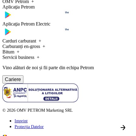
OMV Petrom
Aplicaţia Petrom
Aplicaţia Petrom Electric
Carduri carburant
Carburanți en-gross
Bitum
Servicii business
Vino alături de noi și fii parte din echipa Petrom
Cariere
©
2026
OMV PETROM Marketing SRL
Imprint
Protecția Datelor