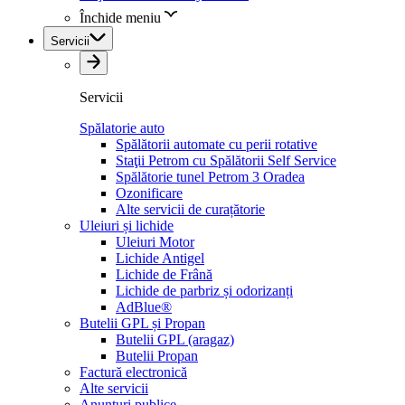
Închide meniu
Servicii
Servicii
Spălatorie auto
Spălătorii automate cu perii rotative
Staţii Petrom cu Spălătorii Self Service
Spălătorie tunel Petrom 3 Oradea
Ozonificare
Alte servicii de curațătorie
Uleiuri și lichide
Uleiuri Motor
Lichide Antigel
Lichide de Frână
Lichide de parbriz și odorizanți
AdBlue®
Butelii GPL și Propan
Butelii GPL (aragaz)
Butelii Propan
Factură electronică
Alte servicii
Anunțuri publice