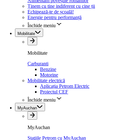
Alimentăm poveștile românilor
Ținem cu tine indiferent cu cine ții
Echipează-te de școală!
Energie pentru performanță
Închide meniu
Mobilitate
Mobilitate
Carburanti
Benzine
Motorine
Mobilitate electrică
Aplicația Petrom Electric
Proiectul CEF
Închide meniu
MyAuchan
MyAuchan
Staţiile Petrom cu MyAuchan