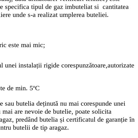
se specifica tipul de gaz imbuteliat si cantitatea
iere unde s-a realizat umplerea buteliei.
oric este mai mic;
ul unei instalații rigide corespunzătoare,autorizate
ste de min. 5ºC
lie sau butelia deținută nu mai corespunde unei
 mai are nevoie de butelie, poate solicita
agaz, predând butelia și certificatul de garanție în
tru butelii de tip aragaz.