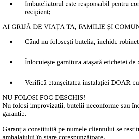
Imbuteliatorul este responsabil pentru co
recipient;
AI GRIJĂ DE VIAȚA TA, FAMILIE ȘI COMU
Când nu folosești butelia, închide robinet
Înlocuiește garnitura atașată etichetei de 
Verifică etanșeitatea instalației DOAR c
NU FOLOSI FOC DESCHIS!
Nu folosi improvizatii, butelii neconforme sau înc
garantie.
Garanția constituită pe numele clientului se restitu
ambalajului în stare corespunzătoare.