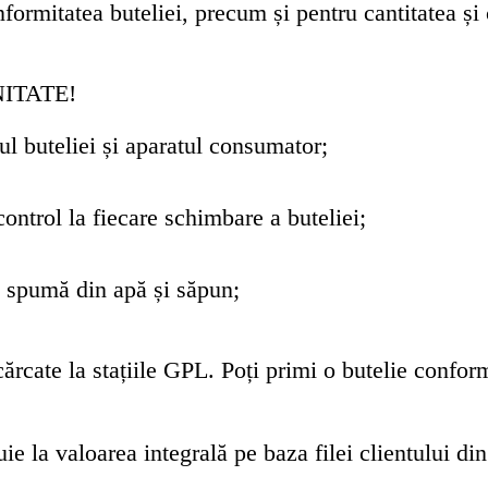
nformitatea buteliei, precum și pentru cantitatea ș
NITATE!
ul buteliei și aparatul consumator;
control la fiecare schimbare a buteliei;
u spumă din apă și săpun;
ărcate la stațiile GPL. Poți primi o butelie conform
ie la valoarea integrală pe baza filei clientului din 