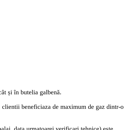
ât și în butelia galbenă.
, clientii beneficiaza de maximum de gaz dintr-o
laj, data urmatoarei verificari tehnice) este