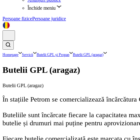
Închide meniu
Persoane fizice
Persoane juridice
Homepage
Servicii
Butelii GPL și Propan
Butelii GPL (aragaz)
Butelii GPL (aragaz)
Butelii GPL (aragaz)
În stațiile Petrom se comercializează încărcătura 
Buteliile sunt încărcate fiecare la capacitatea 
butelie și drumuri mai puține pentru aprovizionar
Fiecare butelie comercializată este marcata cu în