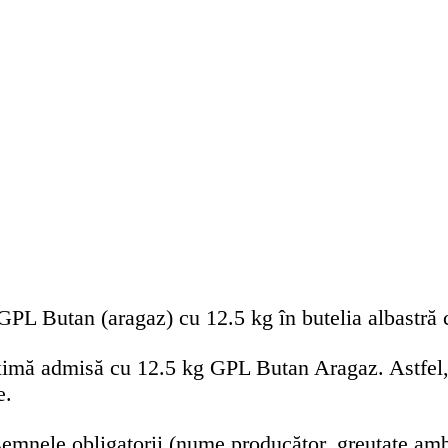
GPL Butan (aragaz) cu 12.5 kg în butelia albastră c
maximă admisă cu 12.5 kg GPL Butan Aragaz. Astfel
e.
semnele obligatorii (nume producător, greutate amba