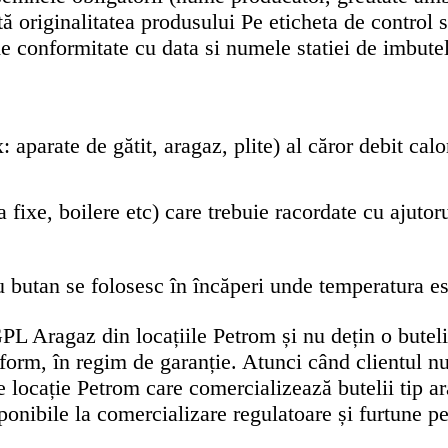
stă originalitatea produsului Pe eticheta de control 
de conformitate cu data si numele statiei de imbutel
: aparate de gătit, aragaz, plite) al căror debit cal
a fixe, boilere etc) care trebuie racordate cu ajutor
u butan se folosesc în încăperi unde temperatura e
 GPL Aragaz din locațiile Petrom și nu dețin o bute
nform, în regim de garanție. Atunci când clientul nu
ce locație Petrom care comercializează butelii tip ar
onibile la comercializare regulatoare și furtune pen