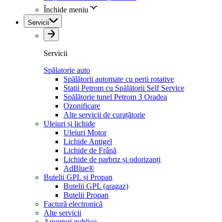
Închide meniu
Servicii
Servicii
Spălatorie auto
Spălătorii automate cu perii rotative
Staţii Petrom cu Spălătorii Self Service
Spălătorie tunel Petrom 3 Oradea
Ozonificare
Alte servicii de curațătorie
Uleiuri și lichide
Uleiuri Motor
Lichide Antigel
Lichide de Frână
Lichide de parbriz și odorizanți
AdBlue®
Butelii GPL și Propan
Butelii GPL (aragaz)
Butelii Propan
Factură electronică
Alte servicii
Anunțuri publice