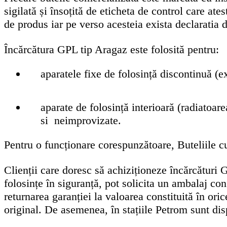
sigilată și însoțită de eticheta de control care ate
de produs iar pe verso acesteia exista declaratia 
Încărcătura GPL tip Aragaz este folosită pentru:
aparatele fixe de folosință discontinuă (ex
aparate de folosință interioară (radiatoare
si neimprovizate.
Pentru o funcționare corespunzătoare, Buteliile c
Clienții care doresc să achiziționeze încărcături
folosințe în siguranță, pot solicita un ambalaj co
returnarea garanției la valoarea constituită în ori
original. De asemenea, în stațiile Petrom sunt disp