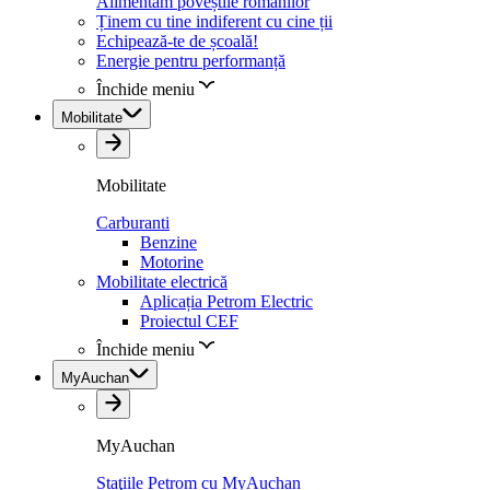
Alimentăm poveștile românilor
Ținem cu tine indiferent cu cine ții
Echipează-te de școală!
Energie pentru performanță
Închide meniu
Mobilitate
Mobilitate
Carburanti
Benzine
Motorine
Mobilitate electrică
Aplicația Petrom Electric
Proiectul CEF
Închide meniu
MyAuchan
MyAuchan
Staţiile Petrom cu MyAuchan