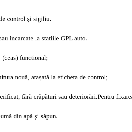
e control și sigiliu.
sau incarcate la statiile GPL auto.
 (ceas) functional;
nitura nouă, atașată la eticheta de control;
ificat, fără crăpături sau deteriorări.Pentru fixare
spumă din apă și săpun.