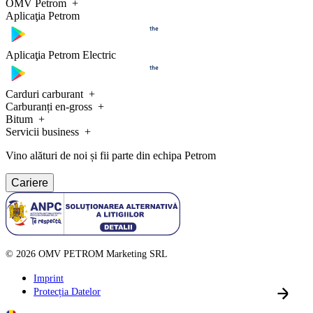
OMV Petrom
Aplicaţia Petrom
Aplicaţia Petrom Electric
Carduri carburant
Carburanți en-gross
Bitum
Servicii business
Vino alături de noi și fii parte din echipa Petrom
Cariere
©
2026
OMV PETROM Marketing SRL
Imprint
Protecția Datelor