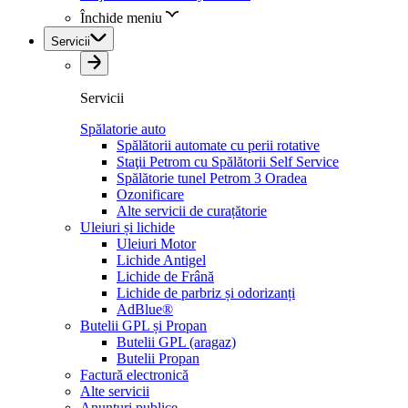
Închide meniu
Servicii
Servicii
Spălatorie auto
Spălătorii automate cu perii rotative
Staţii Petrom cu Spălătorii Self Service
Spălătorie tunel Petrom 3 Oradea
Ozonificare
Alte servicii de curațătorie
Uleiuri și lichide
Uleiuri Motor
Lichide Antigel
Lichide de Frână
Lichide de parbriz și odorizanți
AdBlue®
Butelii GPL și Propan
Butelii GPL (aragaz)
Butelii Propan
Factură electronică
Alte servicii
Anunțuri publice