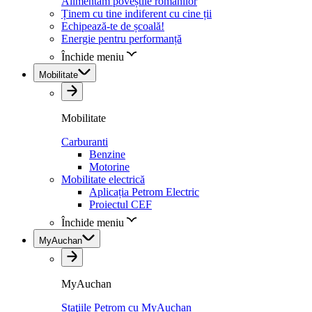
Alimentăm poveștile românilor
Ținem cu tine indiferent cu cine ții
Echipează-te de școală!
Energie pentru performanță
Închide meniu
Mobilitate
Mobilitate
Carburanti
Benzine
Motorine
Mobilitate electrică
Aplicația Petrom Electric
Proiectul CEF
Închide meniu
MyAuchan
MyAuchan
Staţiile Petrom cu MyAuchan