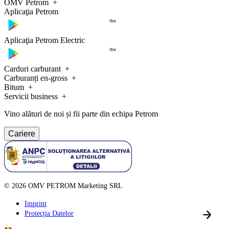
OMV Petrom
Aplicaţia Petrom
Aplicaţia Petrom Electric
Carduri carburant
Carburanți en-gross
Bitum
Servicii business
Vino alături de noi și fii parte din echipa Petrom
Cariere
©
2026
OMV PETROM Marketing SRL
Imprint
Protecția Datelor