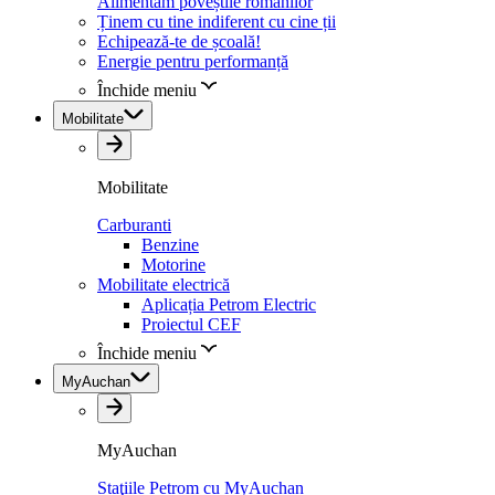
Alimentăm poveștile românilor
Ținem cu tine indiferent cu cine ții
Echipează-te de școală!
Energie pentru performanță
Închide meniu
Mobilitate
Mobilitate
Carburanti
Benzine
Motorine
Mobilitate electrică
Aplicația Petrom Electric
Proiectul CEF
Închide meniu
MyAuchan
MyAuchan
Staţiile Petrom cu MyAuchan