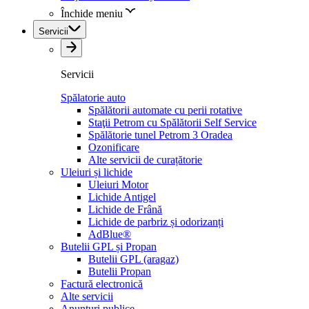
Închide meniu
Servicii
Servicii
Spălatorie auto
Spălătorii automate cu perii rotative
Staţii Petrom cu Spălătorii Self Service
Spălătorie tunel Petrom 3 Oradea
Ozonificare
Alte servicii de curațătorie
Uleiuri și lichide
Uleiuri Motor
Lichide Antigel
Lichide de Frână
Lichide de parbriz și odorizanți
AdBlue®
Butelii GPL și Propan
Butelii GPL (aragaz)
Butelii Propan
Factură electronică
Alte servicii
Anunțuri publice