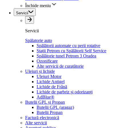
Închide meniu
Servicii
Servicii
Spălatorie auto
Spălătorii automate cu perii rotative
Staţii Petrom cu Spălătorii Self Service
Spălătorie tunel Petrom 3 Oradea
Ozonificare
Alte servicii de curațătorie
Uleiuri și lichide
Uleiuri Motor
Lichide Antigel
Lichide de Frână
Lichide de parbriz și odorizanți
AdBlue®
Butelii GPL și Propan
Butelii GPL (aragaz)
Butelii Propan
Factură electronică
Alte servicii
Anunțuri publice