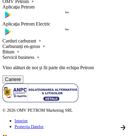
OMV Petrom
Aplicaţia Petrom
Aplicaţia Petrom Electric
Carduri carburant
Carburanți en-gross
Bitum
Servicii business
Vino alături de noi și fii parte din echipa Petrom
Cariere
©
2026
OMV PETROM Marketing SRL
Imprint
Protecția Datelor