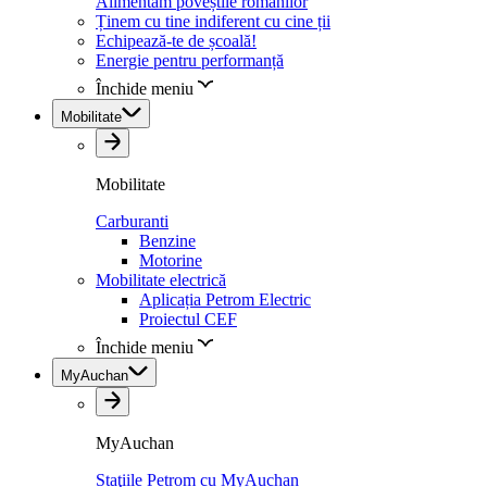
Alimentăm poveștile românilor
Ținem cu tine indiferent cu cine ții
Echipează-te de școală!
Energie pentru performanță
Închide meniu
Mobilitate
Mobilitate
Carburanti
Benzine
Motorine
Mobilitate electrică
Aplicația Petrom Electric
Proiectul CEF
Închide meniu
MyAuchan
MyAuchan
Staţiile Petrom cu MyAuchan