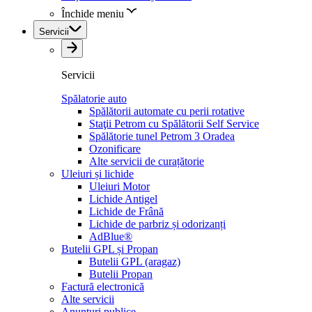
Închide meniu
Servicii
Servicii
Spălatorie auto
Spălătorii automate cu perii rotative
Staţii Petrom cu Spălătorii Self Service
Spălătorie tunel Petrom 3 Oradea
Ozonificare
Alte servicii de curațătorie
Uleiuri și lichide
Uleiuri Motor
Lichide Antigel
Lichide de Frână
Lichide de parbriz și odorizanți
AdBlue®
Butelii GPL și Propan
Butelii GPL (aragaz)
Butelii Propan
Factură electronică
Alte servicii
Anunțuri publice