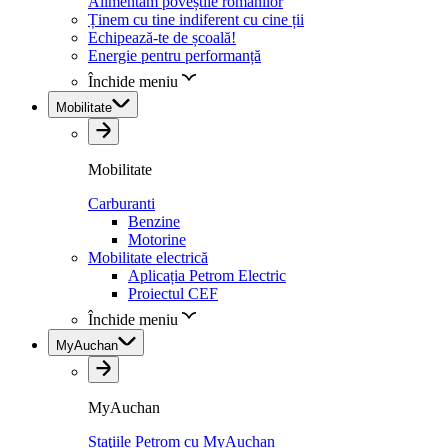
Alimentăm poveștile românilor
Ținem cu tine indiferent cu cine ții
Echipează-te de școală!
Energie pentru performanță
Închide meniu
Mobilitate
Mobilitate
Carburanti
Benzine
Motorine
Mobilitate electrică
Aplicația Petrom Electric
Proiectul CEF
Închide meniu
MyAuchan
MyAuchan
Staţiile Petrom cu MyAuchan