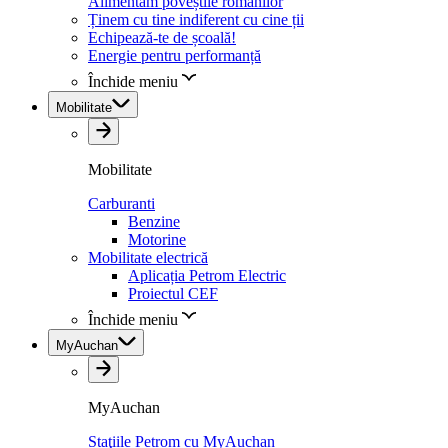
Alimentăm poveștile românilor
Ținem cu tine indiferent cu cine ții
Echipează-te de școală!
Energie pentru performanță
Închide meniu
Mobilitate
Mobilitate
Carburanti
Benzine
Motorine
Mobilitate electrică
Aplicația Petrom Electric
Proiectul CEF
Închide meniu
MyAuchan
MyAuchan
Staţiile Petrom cu MyAuchan