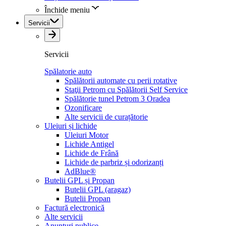
Închide meniu
Servicii
Servicii
Spălatorie auto
Spălătorii automate cu perii rotative
Staţii Petrom cu Spălătorii Self Service
Spălătorie tunel Petrom 3 Oradea
Ozonificare
Alte servicii de curațătorie
Uleiuri și lichide
Uleiuri Motor
Lichide Antigel
Lichide de Frână
Lichide de parbriz și odorizanți
AdBlue®
Butelii GPL și Propan
Butelii GPL (aragaz)
Butelii Propan
Factură electronică
Alte servicii
Anunțuri publice