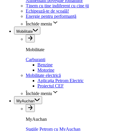
Alimentăm poveștile românilor
Ținem cu tine indiferent cu cine ții
Echipează-te de școală!
Energie pentru performanță
Închide meniu
Mobilitate
Mobilitate
Carburanti
Benzine
Motorine
Mobilitate electrică
Aplicația Petrom Electric
Proiectul CEF
Închide meniu
MyAuchan
MyAuchan
Staţiile Petrom cu MyAuchan