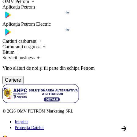
OMV Petrom
Aplicaţia Petrom
Aplicaţia Petrom Electric
Carduri carburant
Carburanți en-gross
Bitum
Servicii business
Vino alături de noi și fii parte din echipa Petrom
Cariere
©
2026
OMV PETROM Marketing SRL
Imprint
Protecția Datelor