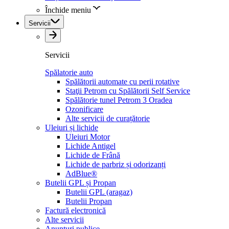
Închide meniu
Servicii
Servicii
Spălatorie auto
Spălătorii automate cu perii rotative
Staţii Petrom cu Spălătorii Self Service
Spălătorie tunel Petrom 3 Oradea
Ozonificare
Alte servicii de curațătorie
Uleiuri și lichide
Uleiuri Motor
Lichide Antigel
Lichide de Frână
Lichide de parbriz și odorizanți
AdBlue®
Butelii GPL și Propan
Butelii GPL (aragaz)
Butelii Propan
Factură electronică
Alte servicii
Anunțuri publice