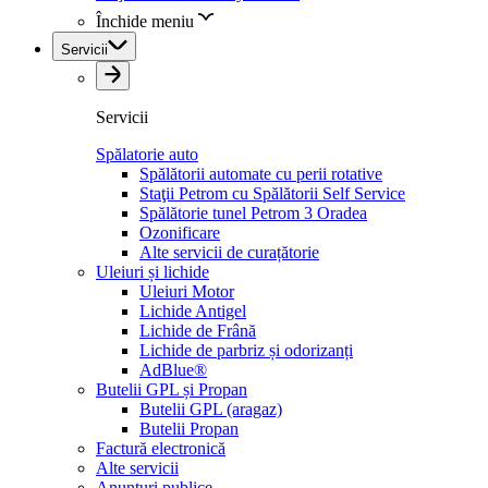
Închide meniu
Servicii
Servicii
Spălatorie auto
Spălătorii automate cu perii rotative
Staţii Petrom cu Spălătorii Self Service
Spălătorie tunel Petrom 3 Oradea
Ozonificare
Alte servicii de curațătorie
Uleiuri și lichide
Uleiuri Motor
Lichide Antigel
Lichide de Frână
Lichide de parbriz și odorizanți
AdBlue®
Butelii GPL și Propan
Butelii GPL (aragaz)
Butelii Propan
Factură electronică
Alte servicii
Anunțuri publice