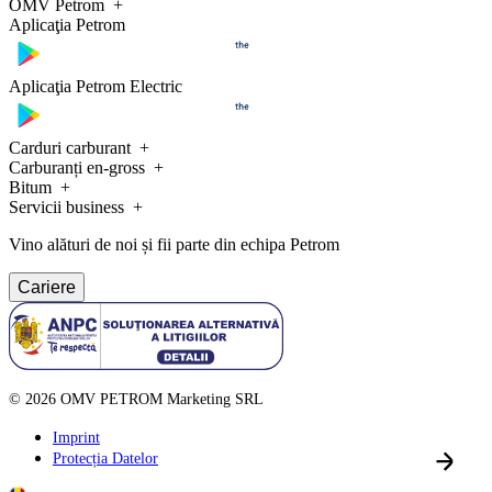
OMV Petrom
Aplicaţia Petrom
Aplicaţia Petrom Electric
Carduri carburant
Carburanți en-gross
Bitum
Servicii business
Vino alături de noi și fii parte din echipa Petrom
Cariere
©
2026
OMV PETROM Marketing SRL
Imprint
Protecția Datelor