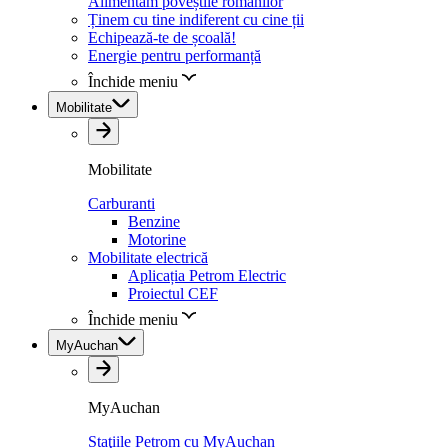
Alimentăm poveștile românilor
Ținem cu tine indiferent cu cine ții
Echipează-te de școală!
Energie pentru performanță
Închide meniu
Mobilitate
Mobilitate
Carburanti
Benzine
Motorine
Mobilitate electrică
Aplicația Petrom Electric
Proiectul CEF
Închide meniu
MyAuchan
MyAuchan
Staţiile Petrom cu MyAuchan