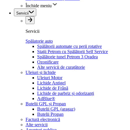
Închide meniu
Servicii
Servicii
Spălatorie auto
Spălătorii automate cu perii rotative
Staţii Petrom cu Spălătorii Self Service
Spălătorie tunel Petrom 3 Oradea
Ozonificare
Alte servicii de curațătorie
Uleiuri și lichide
Uleiuri Motor
Lichide Antigel
Lichide de Frână
Lichide de parbriz și odorizanți
AdBlue®
Butelii GPL și Propan
Butelii GPL (aragaz)
Butelii Propan
Factură electronică
Alte servicii
Anunțuri publice