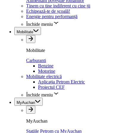
Alimentăm poveștile românilor
Ținem cu tine indiferent cu cine ții
Echipează-te de școală!
Energie pentru performanță
Închide meniu
Mobilitate
Mobilitate
Carburanti
Benzine
Motorine
Mobilitate electrică
Aplicația Petrom Electric
Proiectul CEF
Închide meniu
MyAuchan
MyAuchan
Staţiile Petrom cu MyAuchan