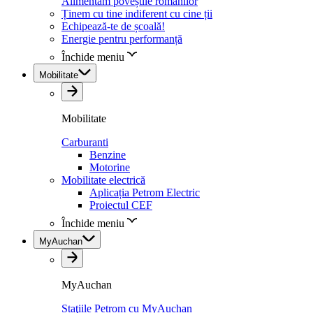
Alimentăm poveștile românilor
Ținem cu tine indiferent cu cine ții
Echipează-te de școală!
Energie pentru performanță
Închide meniu
Mobilitate
Mobilitate
Carburanti
Benzine
Motorine
Mobilitate electrică
Aplicația Petrom Electric
Proiectul CEF
Închide meniu
MyAuchan
MyAuchan
Staţiile Petrom cu MyAuchan