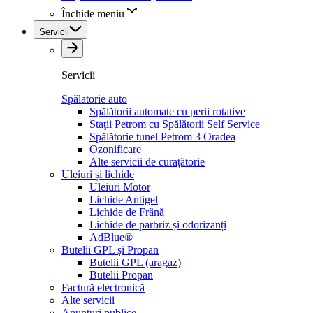
Închide meniu
Servicii
Servicii
Spălatorie auto
Spălătorii automate cu perii rotative
Staţii Petrom cu Spălătorii Self Service
Spălătorie tunel Petrom 3 Oradea
Ozonificare
Alte servicii de curațătorie
Uleiuri și lichide
Uleiuri Motor
Lichide Antigel
Lichide de Frână
Lichide de parbriz și odorizanți
AdBlue®
Butelii GPL și Propan
Butelii GPL (aragaz)
Butelii Propan
Factură electronică
Alte servicii
Anunțuri publice