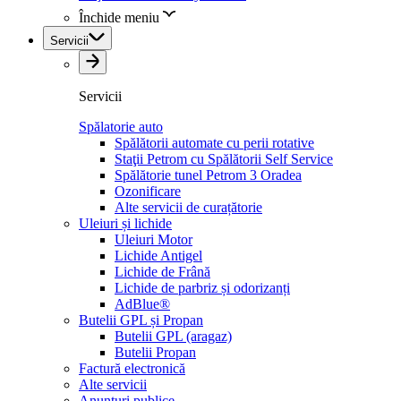
Închide meniu
Servicii
Servicii
Spălatorie auto
Spălătorii automate cu perii rotative
Staţii Petrom cu Spălătorii Self Service
Spălătorie tunel Petrom 3 Oradea
Ozonificare
Alte servicii de curațătorie
Uleiuri și lichide
Uleiuri Motor
Lichide Antigel
Lichide de Frână
Lichide de parbriz și odorizanți
AdBlue®
Butelii GPL și Propan
Butelii GPL (aragaz)
Butelii Propan
Factură electronică
Alte servicii
Anunțuri publice