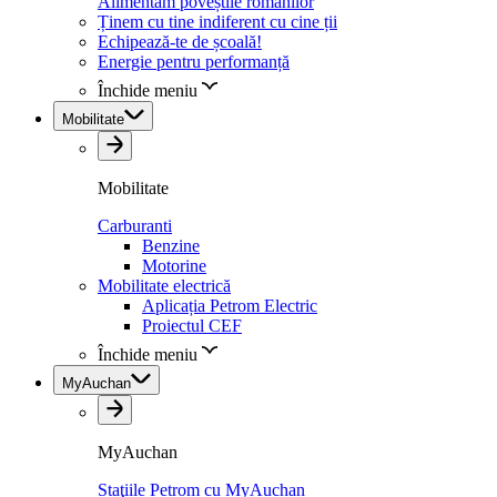
Alimentăm poveștile românilor
Ținem cu tine indiferent cu cine ții
Echipează-te de școală!
Energie pentru performanță
Închide meniu
Mobilitate
Mobilitate
Carburanti
Benzine
Motorine
Mobilitate electrică
Aplicația Petrom Electric
Proiectul CEF
Închide meniu
MyAuchan
MyAuchan
Staţiile Petrom cu MyAuchan