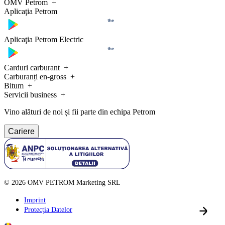
OMV Petrom
Aplicaţia Petrom
Aplicaţia Petrom Electric
Carduri carburant
Carburanți en-gross
Bitum
Servicii business
Vino alături de noi și fii parte din echipa Petrom
Cariere
©
2026
OMV PETROM Marketing SRL
Imprint
Protecția Datelor