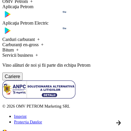
OMV Petrom
Aplicaţia Petrom
Aplicaţia Petrom Electric
Carduri carburant
Carburanți en-gross
Bitum
Servicii business
Vino alături de noi și fii parte din echipa Petrom
Cariere
©
2026
OMV PETROM Marketing SRL
Imprint
Protecția Datelor