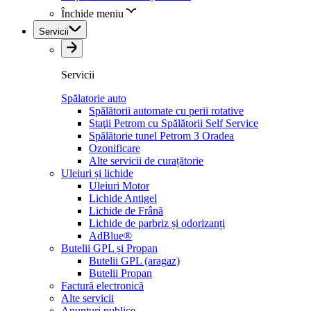
Închide meniu
Servicii
Servicii
Spălatorie auto
Spălătorii automate cu perii rotative
Staţii Petrom cu Spălătorii Self Service
Spălătorie tunel Petrom 3 Oradea
Ozonificare
Alte servicii de curațătorie
Uleiuri și lichide
Uleiuri Motor
Lichide Antigel
Lichide de Frână
Lichide de parbriz și odorizanți
AdBlue®
Butelii GPL și Propan
Butelii GPL (aragaz)
Butelii Propan
Factură electronică
Alte servicii
Anunțuri publice