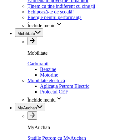
Alimentăm poveștile românilor
Ținem cu tine indiferent cu cine ții
Echipează-te de școală!
Energie pentru performanță
Închide meniu
Mobilitate
Mobilitate
Carburanti
Benzine
Motorine
Mobilitate electrică
Aplicația Petrom Electric
Proiectul CEF
Închide meniu
MyAuchan
MyAuchan
Staţiile Petrom cu MyAuchan