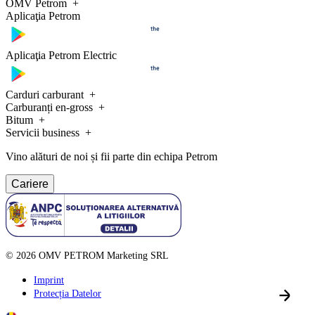
OMV Petrom
Aplicaţia Petrom
Aplicaţia Petrom Electric
Carduri carburant
Carburanți en-gross
Bitum
Servicii business
Vino alături de noi și fii parte din echipa Petrom
Cariere
©
2026
OMV PETROM Marketing SRL
Imprint
Protecția Datelor