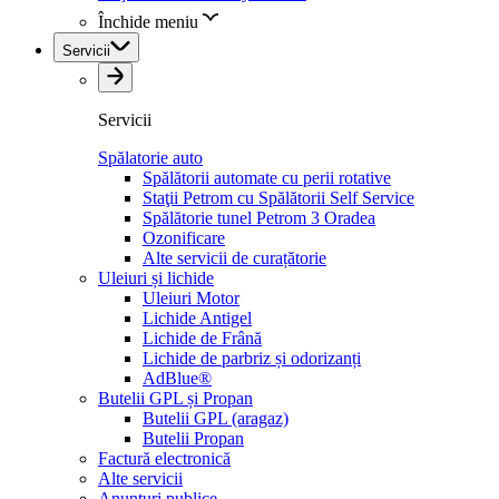
Închide meniu
Servicii
Servicii
Spălatorie auto
Spălătorii automate cu perii rotative
Staţii Petrom cu Spălătorii Self Service
Spălătorie tunel Petrom 3 Oradea
Ozonificare
Alte servicii de curațătorie
Uleiuri și lichide
Uleiuri Motor
Lichide Antigel
Lichide de Frână
Lichide de parbriz și odorizanți
AdBlue®
Butelii GPL și Propan
Butelii GPL (aragaz)
Butelii Propan
Factură electronică
Alte servicii
Anunțuri publice