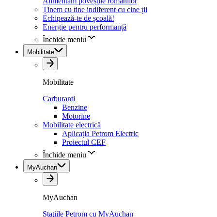
Alimentăm poveștile românilor
Ținem cu tine indiferent cu cine ții
Echipează-te de școală!
Energie pentru performanță
Închide meniu
Mobilitate
Mobilitate
Carburanti
Benzine
Motorine
Mobilitate electrică
Aplicația Petrom Electric
Proiectul CEF
Închide meniu
MyAuchan
MyAuchan
Staţiile Petrom cu MyAuchan