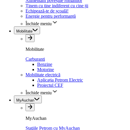
Alimentăm poveștile românilor
Ținem cu tine indiferent cu cine ții
Echipează-te de școală!
Energie pentru performanță
Închide meniu
Mobilitate
Mobilitate
Carburanti
Benzine
Motorine
Mobilitate electrică
Aplicația Petrom Electric
Proiectul CEF
Închide meniu
MyAuchan
MyAuchan
Staţiile Petrom cu MyAuchan