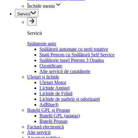
Închide meniu
Servicii
Servicii
Spălatorie auto
Spălătorii automate cu perii rotative
Staţii Petrom cu Spălătorii Self Service
Spălătorie tunel Petrom 3 Oradea
Ozonificare
Alte servicii de curațătorie
Uleiuri și lichide
Uleiuri Motor
Lichide Antigel
Lichide de Frână
Lichide de parbriz și odorizanți
AdBlue®
Butelii GPL și Propan
Butelii GPL (aragaz)
Butelii Propan
Factură electronică
Alte servicii
Anunțuri publice