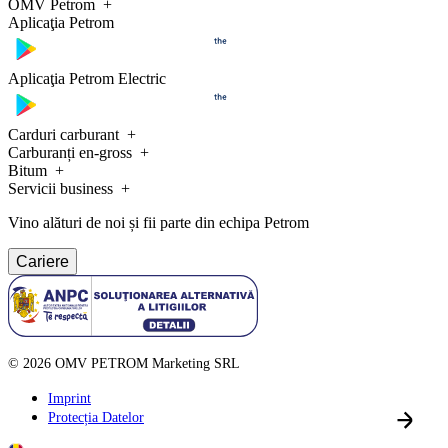
OMV Petrom
Aplicaţia Petrom
Aplicaţia Petrom Electric
Carduri carburant
Carburanți en-gross
Bitum
Servicii business
Vino alături de noi și fii parte din echipa Petrom
Cariere
©
2026
OMV PETROM Marketing SRL
Imprint
Protecția Datelor