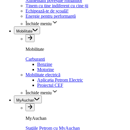
Alimentăm poveștile românilor
Ținem cu tine indiferent cu cine ții
Echipează-te de școală!
Energie pentru performanță
Închide meniu
Mobilitate
Mobilitate
Carburanti
Benzine
Motorine
Mobilitate electrică
Aplicația Petrom Electric
Proiectul CEF
Închide meniu
MyAuchan
MyAuchan
Staţiile Petrom cu MyAuchan