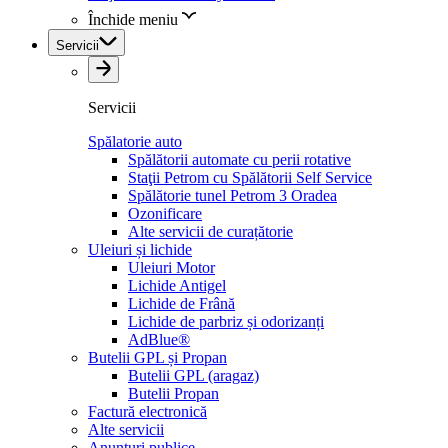
Închide meniu
Servicii
Servicii
Spălatorie auto
Spălătorii automate cu perii rotative
Staţii Petrom cu Spălătorii Self Service
Spălătorie tunel Petrom 3 Oradea
Ozonificare
Alte servicii de curațătorie
Uleiuri și lichide
Uleiuri Motor
Lichide Antigel
Lichide de Frână
Lichide de parbriz și odorizanți
AdBlue®
Butelii GPL și Propan
Butelii GPL (aragaz)
Butelii Propan
Factură electronică
Alte servicii
Anunțuri publice