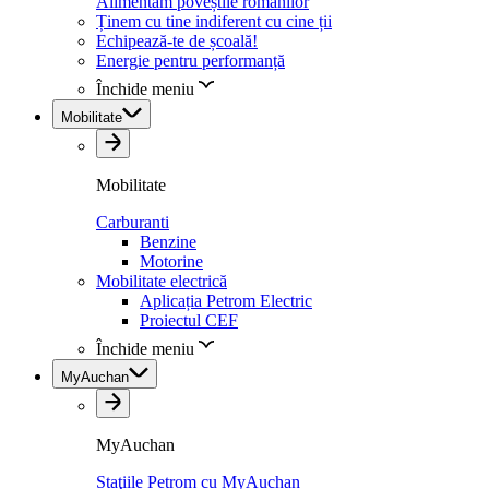
Alimentăm poveștile românilor
Ținem cu tine indiferent cu cine ții
Echipează-te de școală!
Energie pentru performanță
Închide meniu
Mobilitate
Mobilitate
Carburanti
Benzine
Motorine
Mobilitate electrică
Aplicația Petrom Electric
Proiectul CEF
Închide meniu
MyAuchan
MyAuchan
Staţiile Petrom cu MyAuchan