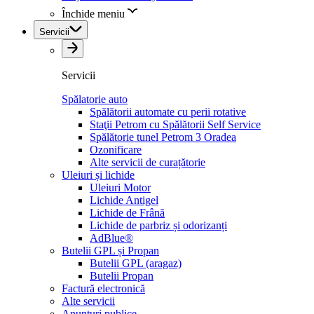
Închide meniu
Servicii
Servicii
Spălatorie auto
Spălătorii automate cu perii rotative
Staţii Petrom cu Spălătorii Self Service
Spălătorie tunel Petrom 3 Oradea
Ozonificare
Alte servicii de curațătorie
Uleiuri și lichide
Uleiuri Motor
Lichide Antigel
Lichide de Frână
Lichide de parbriz și odorizanți
AdBlue®
Butelii GPL și Propan
Butelii GPL (aragaz)
Butelii Propan
Factură electronică
Alte servicii
Anunțuri publice