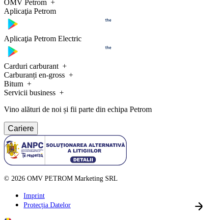
OMV Petrom
Aplicaţia Petrom
Aplicaţia Petrom Electric
Carduri carburant
Carburanți en-gross
Bitum
Servicii business
Vino alături de noi și fii parte din echipa Petrom
Cariere
©
2026
OMV PETROM Marketing SRL
Imprint
Protecția Datelor