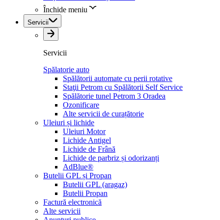
Închide meniu
Servicii
Servicii
Spălatorie auto
Spălătorii automate cu perii rotative
Staţii Petrom cu Spălătorii Self Service
Spălătorie tunel Petrom 3 Oradea
Ozonificare
Alte servicii de curațătorie
Uleiuri și lichide
Uleiuri Motor
Lichide Antigel
Lichide de Frână
Lichide de parbriz și odorizanți
AdBlue®
Butelii GPL și Propan
Butelii GPL (aragaz)
Butelii Propan
Factură electronică
Alte servicii
Anunțuri publice