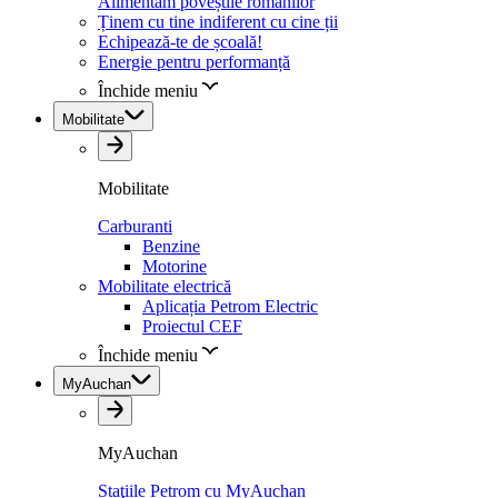
Alimentăm poveștile românilor
Ținem cu tine indiferent cu cine ții
Echipează-te de școală!
Energie pentru performanță
Închide meniu
Mobilitate
Mobilitate
Carburanti
Benzine
Motorine
Mobilitate electrică
Aplicația Petrom Electric
Proiectul CEF
Închide meniu
MyAuchan
MyAuchan
Staţiile Petrom cu MyAuchan