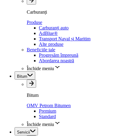
Carburanți
Produse
Carburanți auto
AdBlue®
Transport Naval și Maritim
Alte produse
Beneficiile tale
Progresăm împreună
Abordarea noastră
Închide meniu
Bitum
Bitum
OMV Petrom Bitumen
Premium
Standard
Închide meniu
Servicii