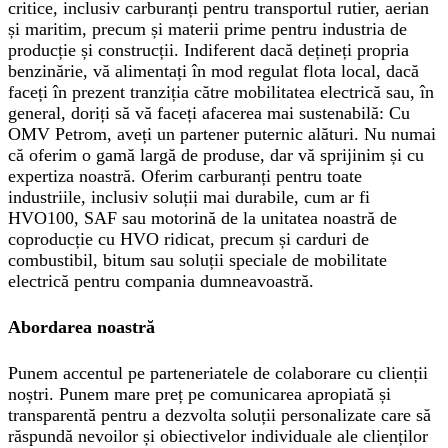
critice, inclusiv carburanți pentru transportul rutier, aerian
și maritim, precum și materii prime pentru industria de
producție și construcții. Indiferent dacă dețineți propria
benzinărie, vă alimentați în mod regulat flota local, dacă
faceți în prezent tranziția către mobilitatea electrică sau, în
general, doriți să vă faceți afacerea mai sustenabilă: Cu
OMV Petrom, aveți un partener puternic alături. Nu numai
că oferim o gamă largă de produse, dar vă sprijinim și cu
expertiza noastră. Oferim carburanți pentru toate
industriile, inclusiv soluții mai durabile, cum ar fi
HVO100, SAF sau motorină de la unitatea noastră de
coproducție cu HVO ridicat, precum și carduri de
combustibil, bitum sau soluții speciale de mobilitate
electrică pentru compania dumneavoastră.
Abordarea noastră
Punem accentul pe parteneriatele de colaborare cu clienții
noștri. Punem mare preț pe comunicarea apropiată și
transparentă pentru a dezvolta soluții personalizate care să
răspundă nevoilor și obiectivelor individuale ale clienților