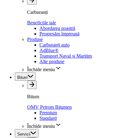
Carburanți
Beneficiile tale
Abordarea noastră
Progresăm împreună
Produse
Carburanți auto
AdBlue®
Transport Naval și Maritim
Alte produse
Închide meniu
Bitum
Bitum
OMV Petrom Bitumen
Premium
Standard
Închide meniu
Servicii